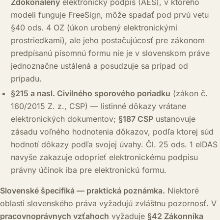
Zdokonalený
elektronický podpis (AES), v ktorého
modeli funguje FreeSign, môže spadať pod prvú vetu
§40 ods. 4 OZ (úkon urobený elektronickými
prostriedkami), ale jeho postačujúcosť pre zákonom
predpísanú písomnú formu nie je v slovenskom práve
jednoznačne ustálená a posudzuje sa prípad od
prípadu.
§215 a nasl. Civilného sporového poriadku
(zákon č.
160/2015 Z. z., CSP) — listinné dôkazy vrátane
elektronických dokumentov;
§187 CSP
ustanovuje
zásadu voľného hodnotenia dôkazov, podľa ktorej súd
hodnotí dôkazy podľa svojej úvahy. Čl. 25 ods. 1 eIDAS
navyše zakazuje odoprieť elektronickému podpisu
právny účinok iba pre elektronickú formu.
Slovenské špecifiká — praktická poznámka.
Niektoré
oblasti slovenského práva vyžadujú zvláštnu pozornosť. V
pracovnoprávnych vzťahoch
vyžaduje
§42 Zákonníka