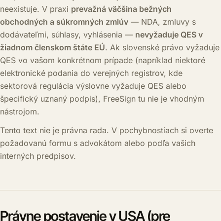
neexistuje. V praxi
prevažná väčšina bežných
obchodných a súkromných zmlúv
— NDA, zmluvy s
dodávateľmi, súhlasy, vyhlásenia —
nevyžaduje QES v
žiadnom členskom štáte EÚ
. Ak slovenské právo vyžaduje
QES vo vašom konkrétnom prípade (napríklad niektoré
elektronické podania do verejných registrov, kde
sektorová regulácia výslovne vyžaduje QES alebo
špecifický uznaný podpis), FreeSign tu nie je vhodným
nástrojom.
Tento text nie je právna rada. V pochybnostiach si overte
požadovanú formu s advokátom alebo podľa vašich
interných predpisov.
Právne postavenie v USA (pre