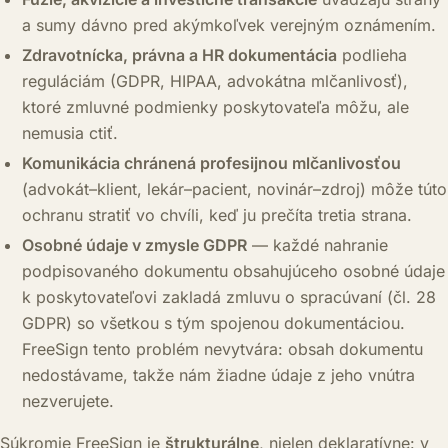
a sumy dávno pred akýmkoľvek verejným oznámením.
Zdravotnícka, právna a HR dokumentácia
podlieha
reguláciám (GDPR, HIPAA, advokátna mlčanlivosť),
ktoré zmluvné podmienky poskytovateľa môžu, ale
nemusia ctiť.
Komunikácia chránená profesijnou mlčanlivosťou
(advokát–klient, lekár–pacient, novinár–zdroj) môže túto
ochranu stratiť vo chvíli, keď ju prečíta tretia strana.
Osobné údaje v zmysle GDPR
— každé nahranie
podpisovaného dokumentu obsahujúceho osobné údaje
k poskytovateľovi zakladá zmluvu o spracúvaní (čl. 28
GDPR) so všetkou s tým spojenou dokumentáciou.
FreeSign tento problém nevytvára: obsah dokumentu
nedostávame, takže nám žiadne údaje z jeho vnútra
nezverujete.
Súkromie FreeSign je
štrukturálne
, nielen deklaratívne: v