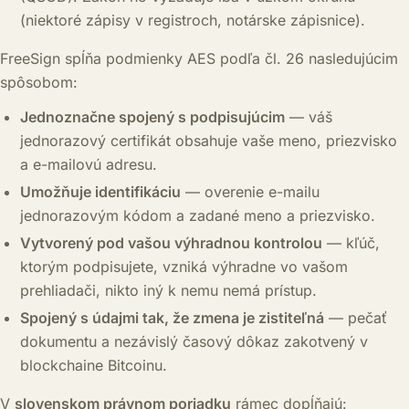
(niektoré zápisy v registroch, notárske zápisnice).
FreeSign spĺňa podmienky AES podľa čl. 26 nasledujúcim
spôsobom:
Jednoznačne spojený s podpisujúcim
— váš
jednorazový certifikát obsahuje vaše meno, priezvisko
a e-mailovú adresu.
Umožňuje identifikáciu
— overenie e-mailu
jednorazovým kódom a zadané meno a priezvisko.
Vytvorený pod vašou výhradnou kontrolou
— kľúč,
ktorým podpisujete, vzniká výhradne vo vašom
prehliadači, nikto iný k nemu nemá prístup.
Spojený s údajmi tak, že zmena je zistiteľná
— pečať
dokumentu a nezávislý časový dôkaz zakotvený v
blockchaine Bitcoinu.
V
slovenskom právnom poriadku
rámec dopĺňajú: