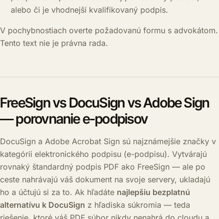
alebo či je vhodnejší kvalifikovaný podpis.
V pochybnostiach overte požadovanú formu s advokátom.
Tento text nie je právna rada.
FreeSign vs DocuSign vs Adobe Sign
— porovnanie e-podpisov
DocuSign a Adobe Acrobat Sign sú najznámejšie značky v
kategórii elektronického podpisu (e-podpisu). Vytvárajú
rovnaký štandardný podpis PDF ako FreeSign — ale po
ceste nahrávajú váš dokument na svoje servery, ukladajú
ho a účtujú si za to. Ak hľadáte
najlepšiu bezplatnú
alternatívu k DocuSign
z hľadiska súkromia — teda
riešenie, ktoré váš PDF súbor nikdy nenahrá do cloudu a