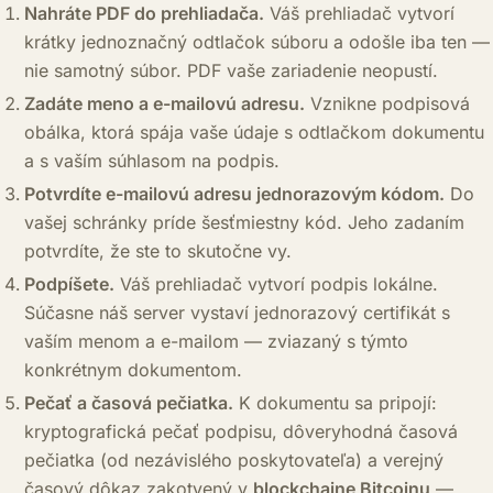
Nahráte PDF do prehliadača.
Váš prehliadač vytvorí
krátky jednoznačný odtlačok súboru a odošle iba ten —
nie samotný súbor. PDF vaše zariadenie neopustí.
Zadáte meno a e-mailovú adresu.
Vznikne podpisová
obálka, ktorá spája vaše údaje s odtlačkom dokumentu
a s vaším súhlasom na podpis.
Potvrdíte e-mailovú adresu jednorazovým kódom.
Do
vašej schránky príde šesťmiestny kód. Jeho zadaním
potvrdíte, že ste to skutočne vy.
Podpíšete.
Váš prehliadač vytvorí podpis lokálne.
Súčasne náš server vystaví jednorazový certifikát s
vaším menom a e-mailom — zviazaný s týmto
konkrétnym dokumentom.
Pečať a časová pečiatka.
K dokumentu sa pripojí:
kryptografická pečať podpisu, dôveryhodná časová
pečiatka (od nezávislého poskytovateľa) a verejný
časový dôkaz zakotvený v
blockchaine Bitcoinu
—