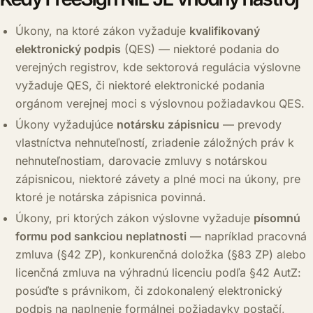
Úkony, na ktoré zákon vyžaduje
kvalifikovaný
elektronický podpis
(QES) — niektoré podania do
verejných registrov, kde sektorová regulácia výslovne
vyžaduje QES, či niektoré elektronické podania
orgánom verejnej moci s výslovnou požiadavkou QES.
Úkony vyžadujúce
notársku zápisnicu
— prevody
vlastníctva nehnuteľností, zriadenie záložných práv k
nehnuteľnostiam, darovacie zmluvy s notárskou
zápisnicou, niektoré závety a plné moci na úkony, pre
ktoré je notárska zápisnica povinná.
Úkony, pri ktorých zákon výslovne vyžaduje
písomnú
formu pod sankciou neplatnosti
— napríklad pracovná
zmluva (§42 ZP), konkurenčná doložka (§83 ZP) alebo
licenčná zmluva na výhradnú licenciu podľa §42 AutZ:
posúďte s právnikom, či zdokonalený elektronický
podpis na naplnenie formálnej požiadavky postačí,