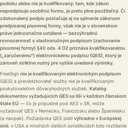
podobu alebo nie je kvalifikovaný; tam, kde zákon
nepredpisuje osobitnú formu, je preto plne použiteľný. Či
zdokonalený podpis postačuje aj na splnenie zákonom
predpísanej písomnej formy, však nie je v slovenskom
práve jednoznačne ustálené — bezvýhradnú
rovnocennosť s vlastnoručným podpisom (zachovanie
písomnej formy) §40 ods. 4 OZ priznáva kvalifikovanému
(„zaručenému“) elektronickému podpisu (QES), ktorý je
zároveň striktne nutný pre vyššie uvedené výnimky.
FreeSign
nie je kvalifikovaným elektronickým podpisom
(QES) a prevádzkovateľ služby nie je kvalifikovaným
poskytovateľom dôveryhodných služieb.
Katalóg
dokumentov vyžadujúcich QES sa líši v každom členskom
štáte EÚ
— čo je prípustné pod AES v SR, môže
vyžadovať QES v Nemecku, Francúzsku alebo Španielsku
(a naopak). Požiadavka QES platí
výhradne v Európskej
únii
; v USA a mnohých ďalších jurisdikciách toto rozlíšenie