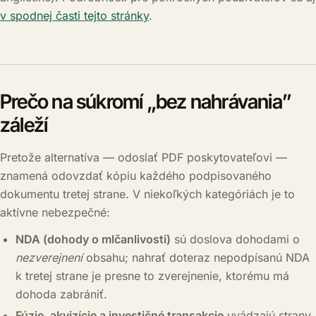
v spodnej časti tejto stránky
.
Prečo na súkromí „bez nahrávania”
záleží
Pretože alternatíva — odoslať PDF poskytovateľovi —
znamená odovzdať kópiu každého podpisovaného
dokumentu tretej strane. V niekoľkých kategóriách je to
aktívne nebezpečné:
NDA (dohody o mlčanlivosti)
sú doslova dohodami o
nezverejnení
obsahu; nahrať doteraz nepodpísanú NDA
k tretej strane je presne to zverejnenie, ktorému má
dohoda zabrániť.
Fúzie, akvizície a investičné transakcie
uvádzajú strany