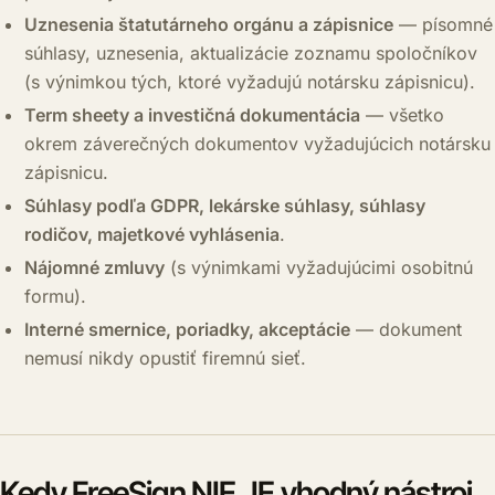
Uznesenia štatutárneho orgánu a zápisnice
— písomné
súhlasy, uznesenia, aktualizácie zoznamu spoločníkov
(s výnimkou tých, ktoré vyžadujú notársku zápisnicu).
Term sheety a investičná dokumentácia
— všetko
okrem záverečných dokumentov vyžadujúcich notársku
zápisnicu.
Súhlasy podľa GDPR, lekárske súhlasy, súhlasy
rodičov, majetkové vyhlásenia
.
Nájomné zmluvy
(s výnimkami vyžadujúcimi osobitnú
formu).
Interné smernice, poriadky, akceptácie
— dokument
nemusí nikdy opustiť firemnú sieť.
Kedy FreeSign NIE JE vhodný nástroj