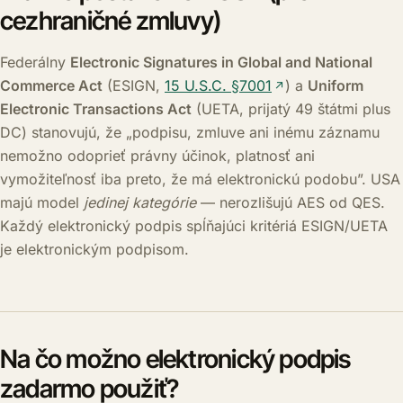
cezhraničné zmluvy)
Federálny
Electronic Signatures in Global and National
Commerce Act
(ESIGN,
15 U.S.C. §7001
) a
Uniform
Electronic Transactions Act
(UETA, prijatý 49 štátmi plus
DC) stanovujú, že „podpisu, zmluve ani inému záznamu
nemožno odoprieť právny účinok, platnosť ani
vymožiteľnosť iba preto, že má elektronickú podobu”. USA
majú model
jedinej kategórie
— nerozlišujú AES od QES.
Každý elektronický podpis spĺňajúci kritériá ESIGN/UETA
je elektronickým podpisom.
Na čo možno elektronický podpis
zadarmo použiť?