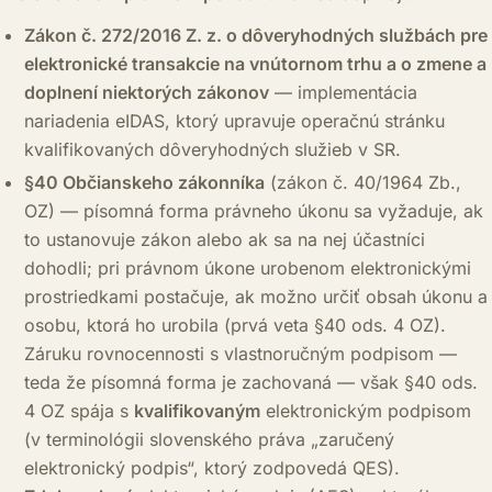
Zákon č. 272/2016 Z. z. o dôveryhodných službách pre
elektronické transakcie na vnútornom trhu a o zmene a
doplnení niektorých zákonov
— implementácia
nariadenia eIDAS, ktorý upravuje operačnú stránku
kvalifikovaných dôveryhodných služieb v SR.
§40 Občianskeho zákonníka
(zákon č. 40/1964 Zb.,
OZ) — písomná forma právneho úkonu sa vyžaduje, ak
to ustanovuje zákon alebo ak sa na nej účastníci
dohodli; pri právnom úkone urobenom elektronickými
prostriedkami postačuje, ak možno určiť obsah úkonu a
osobu, ktorá ho urobila (prvá veta §40 ods. 4 OZ).
Záruku rovnocennosti s vlastnoručným podpisom —
teda že písomná forma je zachovaná — však §40 ods.
4 OZ spája s
kvalifikovaným
elektronickým podpisom
(v terminológii slovenského práva „zaručený
elektronický podpis“, ktorý zodpovedá QES).