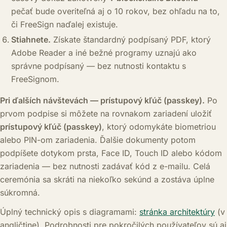
pečať bude overiteľná aj o 10 rokov, bez ohľadu na to,
či FreeSign naďalej existuje.
Stiahnete.
Získate štandardný podpísaný PDF, ktorý
Adobe Reader a iné bežné programy uznajú ako
správne podpísaný — bez nutnosti kontaktu s
FreeSignom.
Pri ďalších návštevách — prístupový kľúč (passkey).
Po
prvom podpise si môžete na rovnakom zariadení uložiť
prístupový kľúč (passkey)
, ktorý odomykáte biometriou
alebo PIN-om zariadenia. Ďalšie dokumenty potom
podpíšete dotykom prsta, Face ID, Touch ID alebo kódom
zariadenia — bez nutnosti zadávať kód z e-mailu. Celá
ceremónia sa skráti na niekoľko sekúnd a zostáva úplne
súkromná.
Úplný technický opis s diagramami:
stránka architektúry
(v
angličtine). Podrobnosti pre pokročilých používateľov sú aj