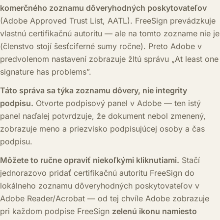
komerčného zoznamu dôveryhodných poskytovateľov
(Adobe Approved Trust List, AATL). FreeSign prevádzkuje
vlastnú certifikačnú autoritu — ale na tomto zozname nie je
(členstvo stojí šesťciferné sumy ročne). Preto Adobe v
predvolenom nastavení zobrazuje žltú správu „At least one
signature has problems”.
Táto správa sa týka zoznamu dôvery, nie integrity
podpisu.
Otvorte podpisový panel v Adobe — ten istý
panel naďalej potvrdzuje, že dokument nebol zmenený,
zobrazuje meno a priezvisko podpisujúcej osoby a čas
podpisu.
Môžete to ručne opraviť niekoľkými kliknutiami.
Stačí
jednorazovo pridať certifikačnú autoritu FreeSign do
lokálneho zoznamu dôveryhodných poskytovateľov v
Adobe Reader/Acrobat — od tej chvíle Adobe zobrazuje
pri každom podpise FreeSign
zelenú ikonu namiesto