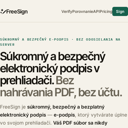
FreeSign
Porovnanie
Pricing
SÚKROMNÝ A BEZPEČNÝ E-PODPIS · BEZ ODOSIELANIA NA
SERVER
Súkromný a bezpečný
elektronický podpis v
prehliadači.
Bez
nahrávania PDF, bez účtu.
FreeSign je
súkromný, bezpečný a bezplatný
elektronický podpis
—
e-podpis
, ktorý vytvárate úplne
vo svojom prehliadači.
Váš PDF súbor sa nikdy