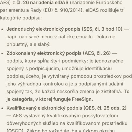
AES) z
čl. 26 nariadenia eIDAS
(nariadenie Európskeho
parlamentu a Rady (EÚ) č. 910/2014). eIDAS rozlišuje tri
kategórie podpisu:
Jednoduchý elektronický podpis (SES, čl. 3 bod 10)
—
napr. napísané meno v pätičke e-mailu. Dôkazne
prípustný, ale slabý.
Zdokonalený elektronický podpis (AES, čl. 26)
—
podpis, ktorý spĺňa štyri podmienky: je jednoznačne
spojený s podpisujúcim, umožňuje identifikáciu
podpisujúceho, je vytváraný pomocou prostriedkov pod
jeho výhradnou kontrolou a je s podpísanými údajmi
spojený tak, že každá neskoršia zmena je zistiteľná.
To
je kategória, v ktorej funguje FreeSign.
Kvalifikovaný elektronický podpis (QES, čl. 25 ods. 2)
— AES vystavený kvalifikovaným poskytovateľom
dôveryhodných služieb na kvalifikovanom prostriedku
(QSCD). Zákon ho vyžaduje iba v úzkom okruhu