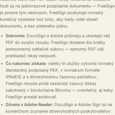
hodí sa na jednorazové podpísanie dokumentu — FreeSign
je presne tým nástrojom. FreeSign poskytuje rovnaký
konečný výsledok bez toho, aby kedy videl obsah
dokumentu, a bez plateného plánu.
Súkromie:
DocuSign a Adobe prijímajú a ukladajú váš
PDF do svojho cloudu. FreeSign dostane iba krátky
jednosmerný odtlačok súboru — samotný PDF váš
prehliadač nikdy neopustí.
Čo nakoniec získate:
všetky tri služby vytvoria rovnaký
štandardný podpísaný PDF, v rovnakom formáte
(PAdES) a s dôveryhodnou časovou pečiatkou.
FreeSign navyše pridá nezávislý časový dôkaz
zakotvený v blockchaine Bitcoinu — overiteľný, aj keby
FreeSign prestal existovať.
Dôvera v Adobe Reader:
DocuSign a Adobe Sign sú na
komerčnom zozname dôveryhodných poskytovateľov