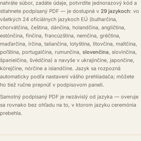
nahráte súbor, zadáte údaje, potvrdíte jednorazový kód a
stiahnete podpísaný PDF — je dostupná v
29 jazykoch
: vo
všetkých 24 oficiálnych jazykoch EÚ (bulharčina,
chorvátčina, čeština, dánčina, holandčina, angličtina,
estónčina, fínčina, francúzština, nemčina, gréčtina,
maďarčina, írčina, taliančina, lotyština, litovčina, maltčina,
poľština, portugalčina, rumunčina,
slovenčina
, slovinčina,
španielčina, švédčina) a navyše v ukrajinčine, japončine,
kórejčine, nórčine a islandčine. Jazyk sa rozpozná
automaticky podľa nastavení vášho prehliadača; môžete
ho tiež ručne prepnúť v podpisovom paneli.
Samotný podpísaný PDF je nezávislý od jazyka — overuje
sa rovnako bez ohľadu na to, v ktorom jazyku ceremónia
prebehla.