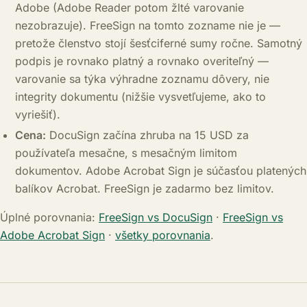
Adobe (Adobe Reader potom žlté varovanie
nezobrazuje). FreeSign na tomto zozname nie je —
pretože členstvo stojí šesťciferné sumy ročne. Samotný
podpis je rovnako platný a rovnako overiteľný —
varovanie sa týka výhradne zoznamu dôvery, nie
integrity dokumentu (nižšie vysvetľujeme, ako to
vyriešiť).
Cena:
DocuSign začína zhruba na 15 USD za
používateľa mesačne, s mesačným limitom
dokumentov. Adobe Acrobat Sign je súčasťou platených
balíkov Acrobat. FreeSign je zadarmo bez limitov.
Úplné porovnania:
FreeSign vs DocuSign
·
FreeSign vs
Adobe Acrobat Sign
·
všetky porovnania
.