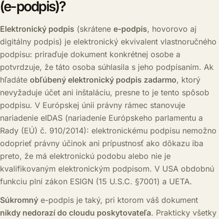
(e-podpis)?
Elektronický podpis
(skrátene
e-podpis
, hovorovo aj
digitálny podpis) je elektronický ekvivalent vlastnoručného
podpisu: priraďuje dokument konkrétnej osobe a
potvrdzuje, že táto osoba súhlasila s jeho podpísaním. Ak
hľadáte
obľúbený elektronický podpis zadarmo
, ktorý
nevyžaduje účet ani inštaláciu, presne to je tento spôsob
podpisu. V Európskej únii právny rámec stanovuje
nariadenie eIDAS (nariadenie Európskeho parlamentu a
Rady (EÚ) č. 910/2014): elektronickému podpisu nemožno
odoprieť právny účinok ani prípustnosť ako dôkazu iba
preto, že má elektronickú podobu alebo nie je
kvalifikovaným elektronickým podpisom. V USA obdobnú
funkciu plní zákon ESIGN (15 U.S.C. §7001) a UETA.
Súkromný
e-podpis je taký, pri ktorom váš dokument
nikdy nedorazí do cloudu poskytovateľa
. Prakticky všetky