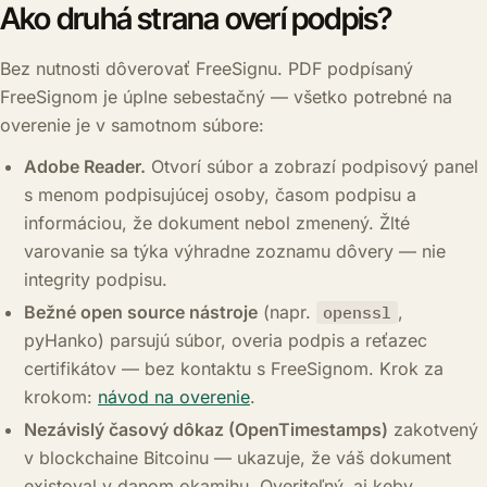
Ako druhá strana overí podpis?
Bez nutnosti dôverovať FreeSignu. PDF podpísaný
FreeSignom je úplne sebestačný — všetko potrebné na
overenie je v samotnom súbore:
Adobe Reader.
Otvorí súbor a zobrazí podpisový panel
s menom podpisujúcej osoby, časom podpisu a
informáciou, že dokument nebol zmenený. Žlté
varovanie sa týka výhradne zoznamu dôvery — nie
integrity podpisu.
Bežné open source nástroje
(napr.
,
openssl
pyHanko) parsujú súbor, overia podpis a reťazec
certifikátov — bez kontaktu s FreeSignom. Krok za
krokom:
návod na overenie
.
Nezávislý časový dôkaz (OpenTimestamps)
zakotvený
v blockchaine Bitcoinu — ukazuje, že váš dokument
existoval v danom okamihu. Overiteľný, aj keby