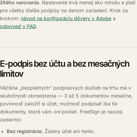
žltého varovania
. Nastavenie trvá menej ako minútu a platí
pre všetky ďalšie podpisy na danom zariadení. Krok za
krokom:
návod na konfiguráciu dôvery v Adobe
a
odpoveď v FAQ
.
E-podpis bez účtu a bez mesačných
limitov
Väčšina „bezplatných” podpisových služieb na trhu má v
skutočnosti obmedzenia — 3 až 5 dokumentov mesačne,
povinnosť založiť si účet, možnosť podpísať iba tie
dokumenty, ktoré vám
oni
poslali. FreeSign je naozaj
zadarmo:
Bez registrácie.
Žiadny účet ani heslo.