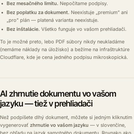
Bez mesačného limitu.
Nepočítame podpisy.
Bez poplatku za dokument.
Neexistuje „premium” ani
„pro” plán — platená varianta neexistuje.
Bez inštalácie.
Všetko funguje vo vašom prehliadači.
To je možné preto, lebo PDF súbory nikdy neukladáme
(nemáme náklady na úložisko) a bežíme na infraštruktúre
Cloudflare, kde je cena jedného podpisu mikroskopická.
AI zhrnutie dokumentu vo vašom
jazyku — tiež v prehliadači
Než podpíšete dlhý dokument, môžete si jedným kliknutím
vygenerovať
zhrnutie vo vašom jazyku
— v slovenčine,
bez ohľadu na jazyk samotného dokumentu. Rovnako ako